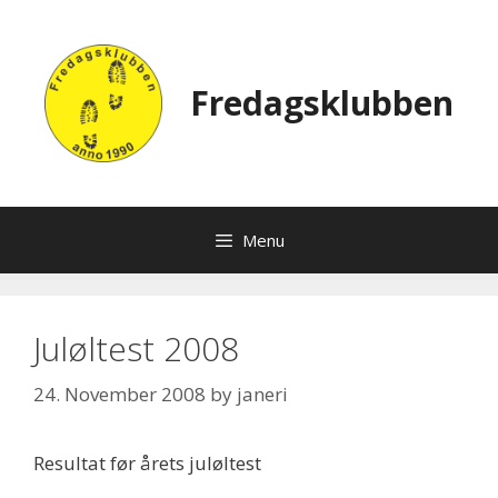
Skip
to
content
Fredagsklubben
Menu
Juløltest 2008
24. November 2008
by
janeri
Resultat før årets juløltest