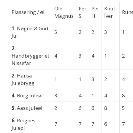
Ole
Per
Per
Knut-
Plassering / øl
Run
Magnus
S
H
Iver
1
. Nøgne Ø God
5
2
2
3
1
Jul
2
.
Handbryggeriet
4
3
4
1
2
Nissefar
2
. Hansa
1
1
3
2
4
Julebrygg
4
. Borg Juleøl
3
4
1
4
8
5
. Aass Juleøl
2
6
6
8
5
6
. Ringnes
7
7
7
6
7
Juleøl