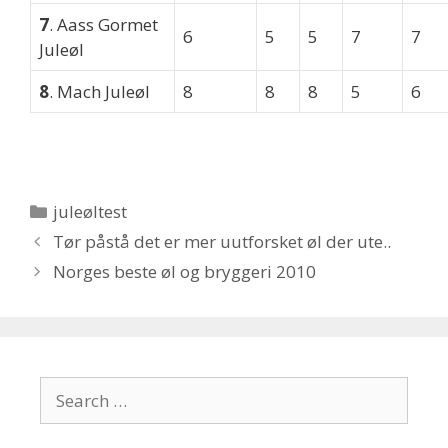
7
. Aass Gormet
6
5
5
7
7
Juleøl
8
. Mach Juleøl
8
8
8
5
6
Categories
juleøltest
Tør påstå det er mer uutforsket øl der ute..
Norges beste øl og bryggeri 2010
Search
for: